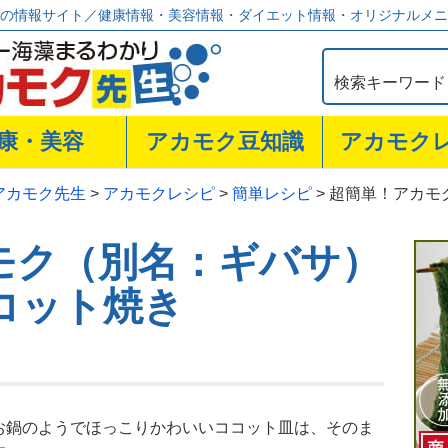
の情報サイト／健康情報・美容情報・ダイエット情報・オリジナルメニ
康・美容
アカモク豆知識
アカモク
アカモク先生
>
アカモクレシピ
>
簡単レシピ
>
超簡単！アカモ
モク（別名：ギバサ）
コット焼き
お鍋のようでほっこりかわいいココット皿は、そのま