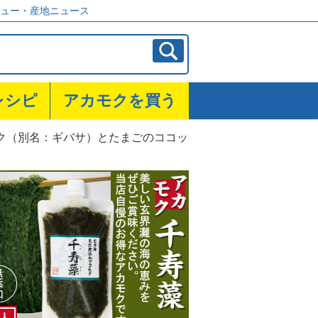
ュー・産地ニュース
レシピ
アカモクを買う
ク（別名：ギバサ）とたまごのココッ