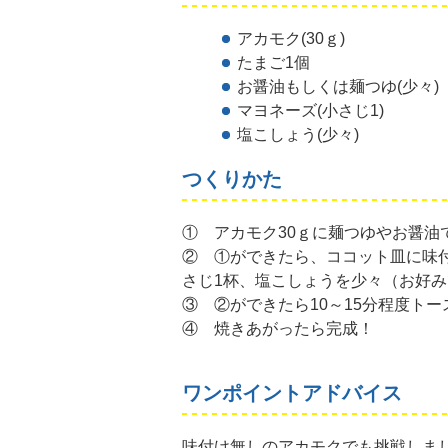
アカモク(30ｇ)
たまご1個
お醤油もしくは麺つゆ(少々)
マヨネーズ(小さじ1)
塩こしょう(少々)
つくりかた
① アカモク30ｇに麺つゆやお醤油
② ①ができたら、ココット皿に味
さじ1杯、塩こしょうを少々（お好み
③ ②ができたら10～15分程度ト
④ 焼きあがったら完成！
ワンポイントアドバイス
味付け無しのアカモクでも挑戦しま