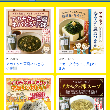
2025/12/15
2025/11/15
アカモクの豆腐ネバとろ
アカモク冷やっこ風おつ
小鉢
まみ