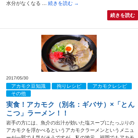
水分がなくなる …
続きを読む
→
続きを読む
2017/05/30
アカモク豆知識
拘りレシピ
アカモクレシピ
その他
実食！アカモク（別名：ギバサ）×「とん
こつ」ラーメン！！
岩手の方には、魚介の出汁が効いた塩スープにたっぷりの
アカモクを浮かべるというアカモクラーメンというメニュ
ーが一部で人気だそうですが、私の地元、福岡でもアカモ