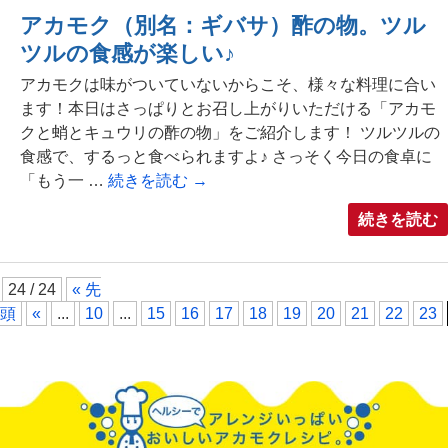
アカモク（別名：ギバサ）酢の物。ツル
ツルの食感が楽しい♪
アカモクは味がついていないからこそ、様々な料理に合い
ます！本日はさっぱりとお召し上がりいただける「アカモ
クと蛸とキュウリの酢の物」をご紹介します！ ツルツルの
食感で、するっと食べられますよ♪ さっそく今日の食卓に
「もう一 …
続きを読む
→
続きを読む
24 / 24
« 先
頭
«
...
10
...
15
16
17
18
19
20
21
22
23