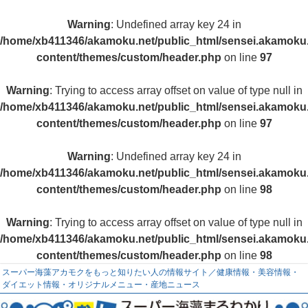
Warning
: Undefined array key 24 in
/home/xb411346/akamoku.net/public_html/sensei.akamoku.
content/themes/custom/header.php
on line
97
Warning
: Trying to access array offset on value of type null in
/home/xb411346/akamoku.net/public_html/sensei.akamoku.
content/themes/custom/header.php
on line
97
Warning
: Undefined array key 24 in
/home/xb411346/akamoku.net/public_html/sensei.akamoku.
content/themes/custom/header.php
on line
98
Warning
: Trying to access array offset on value of type null in
/home/xb411346/akamoku.net/public_html/sensei.akamoku.
content/themes/custom/header.php
on line
98
スーパー海藻アカモクをもっと知りたい人の情報サイト／健康情報・美容情報・
ダイエット情報・オリジナルメニュー・産地ニュース