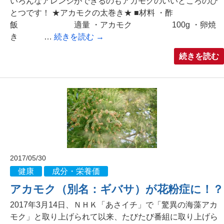
いろんなアレンジができるのもアカモクのいいところのひ
とつです！ ★アカモクの太巻き★ ■材料 ・酢
飯 適量 ・アカモク 100g ・卵焼
き …
続きを読む
→
続きを読む
2017/05/30
健康
成分・栄養価
アカモク（別名：ギバサ）が花粉症に！？
2017年3月14日、ＮＨＫ「あさイチ」で「驚異の海藻アカ
モク」と取り上げられて以来、たびたび番組に取り上げら