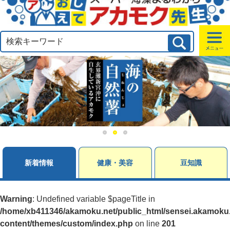
新着情報
健康・美容
豆知識
Warning
: Undefined variable $pageTitle in
/home/xb411346/akamoku.net/public_html/sensei.akamoku.
content/themes/custom/index.php
on line
201