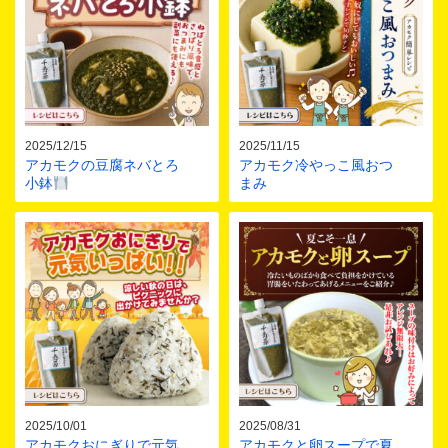
2025/12/15
2025/11/15
アカモクの豆腐ネバとろ
アカモク冷やっこ風おつ
小鉢
まみ
2025/10/01
2025/08/31
アカモクおにぎりで元気
アカモクと卵スープで夏