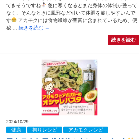
てきそうですね
急に寒くなるとまだ身体の体制が整って
なく、そんなときに風邪など引いて体調を崩しやすいんで
す
アカモクには食物繊維が豊富に含まれているため、便
秘 …
続きを読む
→
続きを読む
2024/10/29
健康
拘りレシピ
アカモクレシピ