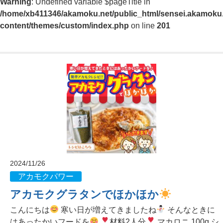
Warning
: Undefined variable $pageTitle in
/home/xb411346/akamoku.net/public_html/sensei.akamoku.
content/themes/custom/index.php
on line
201
2024/11/26
アカモクパワー
アカモクグラタンでほかほか
こんにちは
寒い日が増えてきましたね
そんなときに
はあったかいフードを
材料2人分
マカロニ 100g シ