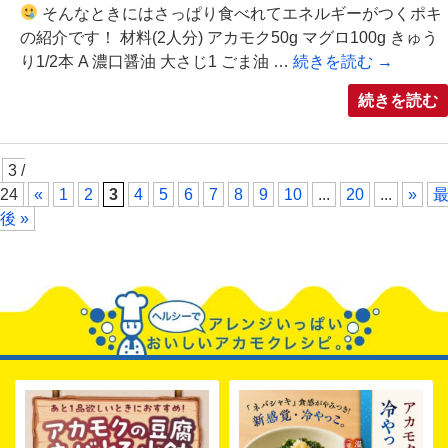
そんなときにはさっぱり食べれてエネルギーがつくポキ
の紹介です！ 材料(2人分) アカモク50g マグロ100g きゅう
り1/2本 A 濃口醤油 大さじ1 ごま油 …
続きを読む
→
続きを読む
3 /
24
«
1
2
3
4
5
6
7
8
9
10
...
20
...
»
後 »