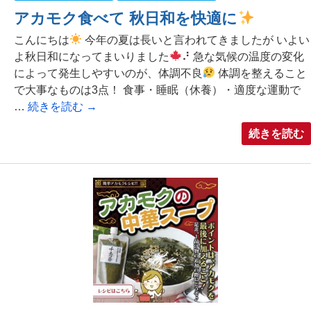
アカモク食べて 秋日和を快適に
こんにちは
今年の夏は長いと言われてきましたが いよい
よ秋日和になってまいりました
⠜ 急な気候の温度の変化
によって発生しやすいのが、体調不良
体調を整えること
で大事なものは3点！ 食事・睡眠（休養）・適度な運動で
…
続きを読む
→
続きを読む