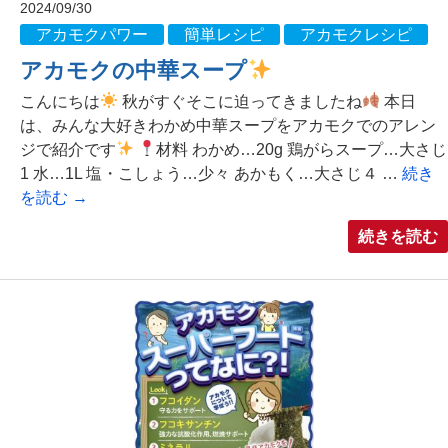
2024/09/30
アカモクパワー
簡単レシピ
アカモクレシピ
アカモクの中華スープ
こんにちは
秋がすぐそこに迫ってきましたね
本日
は、みんな大好きわかめ中華スープをアカモクでのアレン
ジで紹介です
材料 わかめ…20g 鶏がらスープ…大さじ
1 水…1L 塩・こしょう…少々 あかもく…大さじ４ …
続き
を読む
→
続きを読む