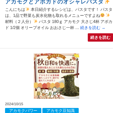
アカモクとアボガドのオシャレパスタ
こんにちは
本日紹介するレシピは、パスタです！ パスタ
は、1品で野菜も炭水化物も取れるメニューですよね
材料（２人分）
パスタ 180ｇ アカモク 大さじ4杯 アボカ
ド 1/2個 オリーブオイル おおさじ一杯 …
続きを読む
→
続きを読む
2024/10/15
アカモクパワー
アカモク豆知識